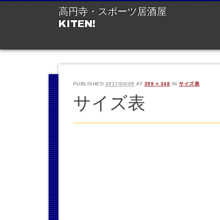
M
Ski
高円寺・スポーツ居酒屋
to
KITEN!
con
PUBLISHED
2017/06/09
AT
399 × 348
IN
サイズ表
サイズ表