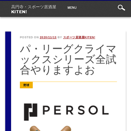
Main
Skip
MENU
高円寺・スポーツ居酒屋
to
menu
KITEN!
content
POSTED ON
2020/11/13
BY
スポーツ居酒屋KITEN!
パ・リーグクライマ
ックスシリーズ全試
合やりますよお
野球