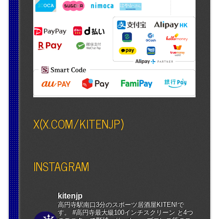
X(X.COM/KITENJP)
INSTAGRAM
kitenjp
高円寺駅南口3分のスポーツ居酒屋KITEN!で
す。 #高円寺最大級100インチスクリーン と4つ