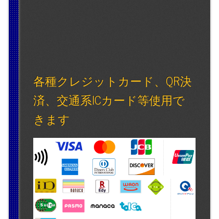
各種クレジットカード、QR決
済、交通系ICカード等使用で
きます