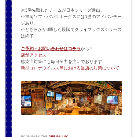
※3勝先取したチームが日本シリーズ進出。
※福岡ソフトバンクホークスには1勝のアドバンテー
ジあり。
※どちらかが3勝した段階でクライマックスシリーズ
は終了。
ご予約・お問い合わせはコチラ
から!!
店舗アクセス
感染症対策にも毎日全力を注いでおります。
新型コロナウイルス等における当店の対策について
BOOKMARK THE
PERMALINK
.