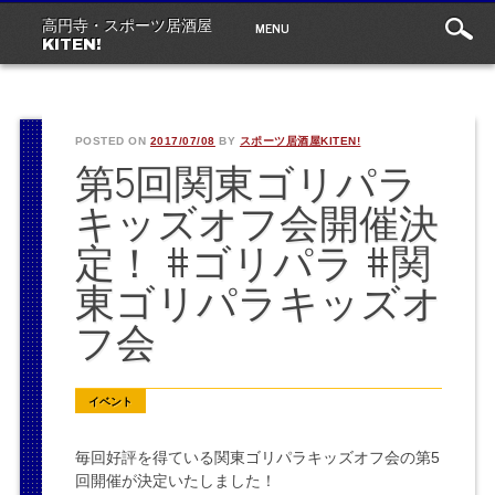
Main
Skip
MENU
高円寺・スポーツ居酒屋
to
menu
KITEN!
content
POSTED ON
2017/07/08
BY
スポーツ居酒屋KITEN!
第5回関東ゴリパラ
キッズオフ会開催決
定！ #ゴリパラ #関
東ゴリパラキッズオ
フ会
イベント
毎回好評を得ている関東ゴリパラキッズオフ会の第5
回開催が決定いたしました！