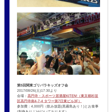
第5回関東ゴリパラキッズオフ会
2017/08/26(土)17:30より
会場：
高円寺・スポーツ居酒屋KITEN!（東京都杉並
区高円寺南4-7-4 タワー第7日東ビル3F）
参加費：4,000円（飲み放題(黒霧島あり！)とお食事
(刺身あり！)がついております）