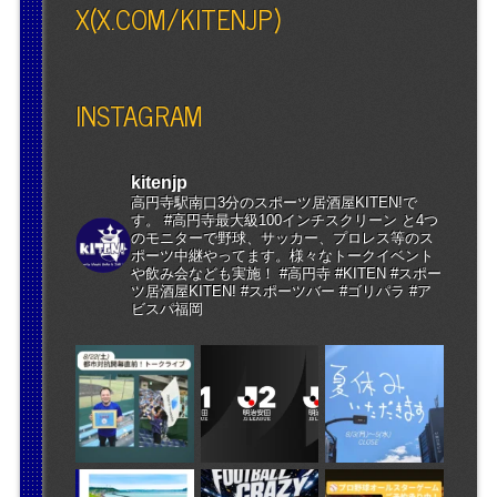
X(X.COM/KITENJP)
INSTAGRAM
kitenjp
高円寺駅南口3分のスポーツ居酒屋KITEN!で
す。 #高円寺最大級100インチスクリーン と4つ
のモニターで野球、サッカー、プロレス等のス
ポーツ中継やってます。様々なトークイベント
や飲み会なども実施！ #高円寺 #KITEN #スポー
ツ居酒屋KITEN! #スポーツバー #ゴリパラ #ア
ビスパ福岡