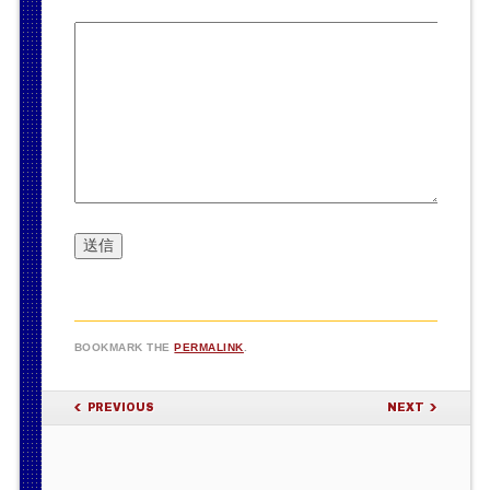
BOOKMARK THE
PERMALINK
.
POST NAVIGATION
PREVIOUS
NEXT