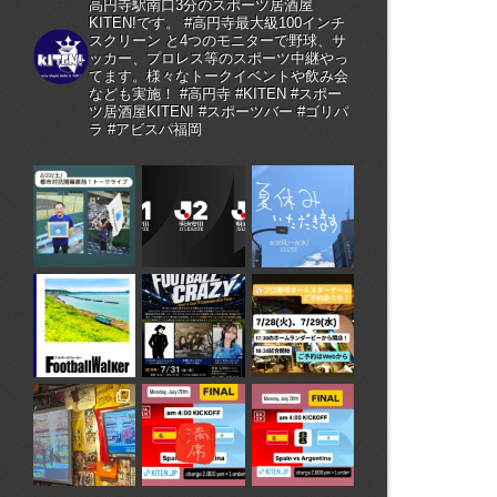
高円寺駅南口3分のスポーツ居酒屋
KITEN!です。 #高円寺最大級100インチ
スクリーン と4つのモニターで野球、サ
ッカー、プロレス等のスポーツ中継やっ
てます。様々なトークイベントや飲み会
なども実施！ #高円寺 #KITEN #スポー
ツ居酒屋KITEN! #スポーツバー #ゴリパ
ラ #アビスパ福岡