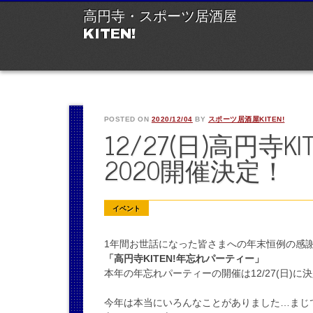
M
Ski
高円寺・スポーツ居酒屋
to
KITEN!
con
POSTED ON
2020/12/04
BY
スポーツ居酒屋KITEN!
12/27(日)高円寺
2020開催決定！
イベント
1年間お世話になった皆さまへの年末恒例の感
「高円寺KITEN!年忘れパーティー」
本年の年忘れパーティーの開催は12/27(日)に
今年は本当にいろんなことがありました…まじ