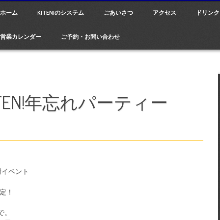
ain menu
p
ホーム
KITEN!のシステム
ごあいさつ
アクセス
ドリンク
tent
営業カレンダー
ご予約・お問い合わせ
KITEN!年忘れパーティー
謝イベント
決定！
で。