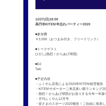
12/27(日)18:00
高円寺KITEN!年忘れパーティー2020
■参加費
￥3,500（おつまみ付き、フリードリンク）
■トークゲスト
ひがし(熱烈！からあげ球団)
■DJ
Taki
■予定内容
・ふくやん店長による2020年KITEN!経営報告
・KITEN!サポーターご来店多い順ランキング2
・熱烈！からあげ球団がお送りする今年一年振
・月刊ふくやん12月号
・皆さまのスポーツ2020報告！ご自由に発表