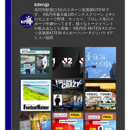
kitenjp
高円寺駅南口3分のスポーツ居酒屋KITEN!で
す。 #高円寺最大級100インチスクリーン と4つ
のモニターで野球、サッカー、プロレス等のス
ポーツ中継やってます。様々なトークイベント
や飲み会なども実施！ #高円寺 #KITEN #スポー
ツ居酒屋KITEN! #スポーツバー #ゴリパラ #ア
ビスパ福岡