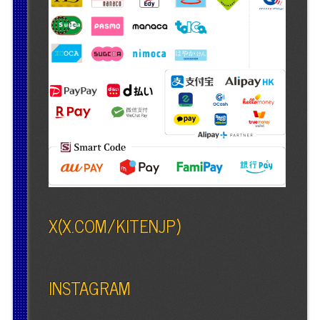
X(X.COM/KITENJP)
INSTAGRAM