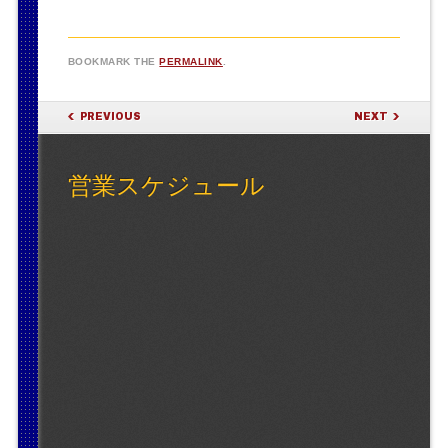
BOOKMARK THE
PERMALINK
.
POST NAVIGATION
PREVIOUS
NEXT
営業スケジュール