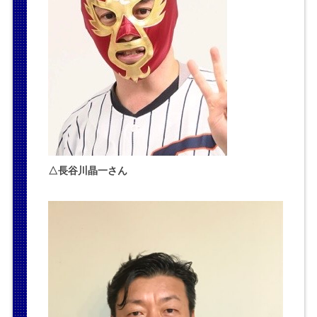
△長谷川晶一さん