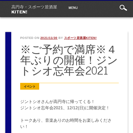
Main
Skip
MENU
高円寺・スポーツ居酒屋
to
menu
KITEN!
content
POSTED ON
2021/11/30
BY
スポーツ居酒屋KITEN!
※ご予約で満席※４
年ぶりの開催！ジン
トシオ忘年会2021
イベント
ジントシオさんが高円寺に帰ってくる！
ジントシオ忘年会2021、12/12(日)に開催決定！
トークあり、音楽ありのお時間をお楽しみくださ
い！