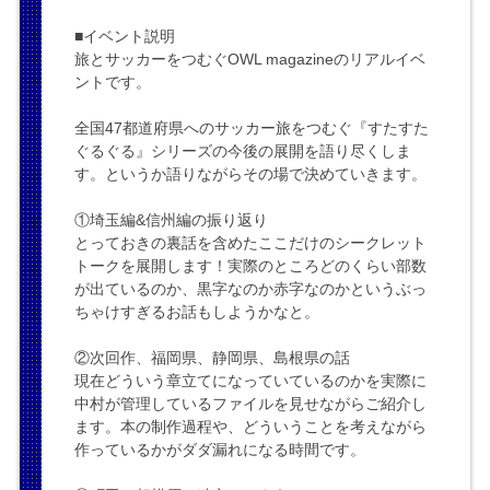
■イベント説明
旅とサッカーをつむぐOWL magazineのリアルイベ
ントです。
全国47都道府県へのサッカー旅をつむぐ『すたすた
ぐるぐる』シリーズの今後の展開を語り尽くしま
す。というか語りながらその場で決めていきます。
①埼玉編&信州編の振り返り
とっておきの裏話を含めたここだけのシークレット
トークを展開します！実際のところどのくらい部数
が出ているのか、黒字なのか赤字なのかというぶっ
ちゃけすぎるお話もしようかなと。
②次回作、福岡県、静岡県、島根県の話
現在どういう章立てになっていているのかを実際に
中村が管理しているファイルを見せながらご紹介し
ます。本の制作過程や、どういうことを考えながら
作っているかがダダ漏れになる時間です。