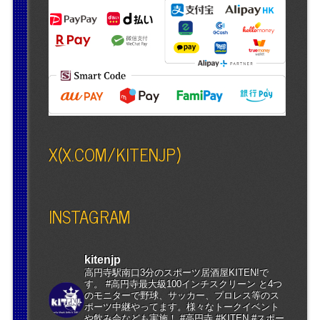
X(X.COM/KITENJP)
INSTAGRAM
kitenjp
高円寺駅南口3分のスポーツ居酒屋KITEN!で
す。 #高円寺最大級100インチスクリーン と4つ
のモニターで野球、サッカー、プロレス等のス
ポーツ中継やってます。様々なトークイベント
や飲み会なども実施！ #高円寺 #KITEN #スポー