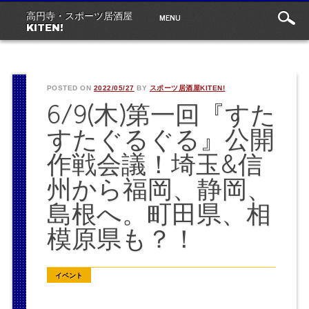
Main
Skip
MENU
高円寺・スポーツ居酒屋
to
menu
KITEN!
content
POSTED ON
2022/05/27
BY
スポーツ居酒屋KITEN!
6/9(木)第一回『すた
すたぐるぐる』公開
作戦会議！埼玉&信
州から福岡、静岡、
島根へ。町田県、相
模原県も？！
イベント