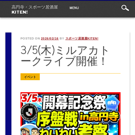
Main
Skip
MENU
高円寺・スポーツ居酒屋
to
menu
KITEN!
content
POSTED ON
2026/02/16
BY
スポーツ居酒屋KITEN!
3/5(木)ミルアカト
ークライブ開催！
イベント