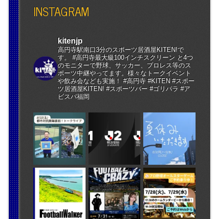
INSTAGRAM
kitenjp
高円寺駅南口3分のスポーツ居酒屋KITEN!で
す。 #高円寺最大級100インチスクリーン と4つ
のモニターで野球、サッカー、プロレス等のス
ポーツ中継やってます。様々なトークイベント
や飲み会なども実施！ #高円寺 #KITEN #スポー
ツ居酒屋KITEN! #スポーツバー #ゴリパラ #ア
ビスパ福岡