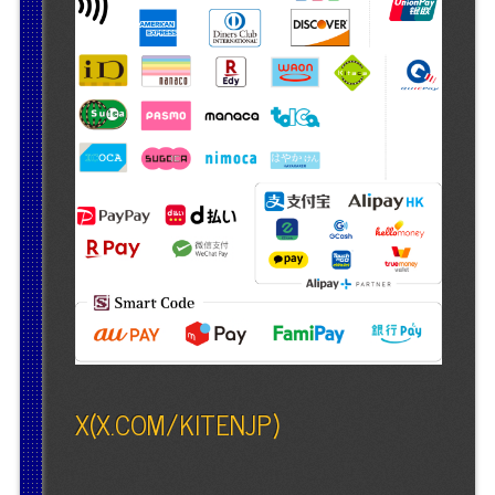
X(X.COM/KITENJP)