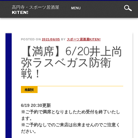
Main
Skip
MENU
高円寺・スポーツ居酒屋
to
menu
KITEN!
content
POSTED ON
2021/06/05
BY
スポーツ居酒屋KITEN!
【満席】6/20井上尚
弥ラスベガス防衛
戦！
格闘技
6/19 20:30更新
※ご予約で満席となりましたため受付を終了いたし
ます。
※ご予約なしでのご来店は出来ませんのでご注意く
ださい。