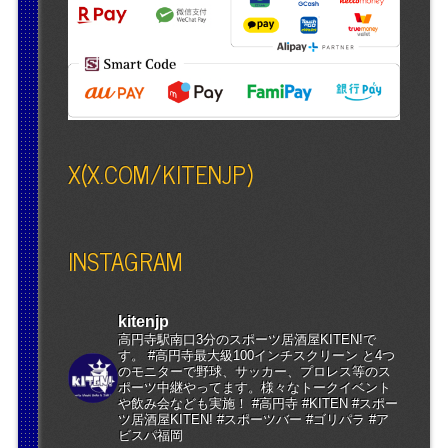
X(X.COM/KITENJP)
INSTAGRAM
kitenjp
高円寺駅南口3分のスポーツ居酒屋KITEN!で
す。 #高円寺最大級100インチスクリーン と4つ
のモニターで野球、サッカー、プロレス等のス
ポーツ中継やってます。様々なトークイベント
や飲み会なども実施！ #高円寺 #KITEN #スポー
ツ居酒屋KITEN! #スポーツバー #ゴリパラ #ア
ビスパ福岡