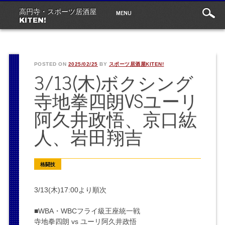
Main
Skip
MENU
高円寺・スポーツ居酒屋
to
menu
KITEN!
content
POSTED ON
2025/02/25
BY
スポーツ居酒屋KITEN!
3/13(木)ボクシング
寺地拳四朗VSユーリ
阿久井政悟、京口紘
人、岩田翔吉
格闘技
3/13(木)17:00より順次
■WBA・WBCフライ級王座統一戦
寺地拳四朗 vs ユーリ阿久井政悟