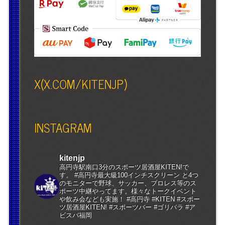
X(X.COM/KITENJP)
INSTAGRAM
kitenjp
高円寺駅南口3分のスポーツ居酒屋KITEN!で
す。 #高円寺最大級100インチスクリーン と4つ
のモニターで野球、サッカー、プロレス等のス
ポーツ中継やってます。様々なトークイベント
や飲み会なども実施！ #高円寺 #KITEN #スポー
ツ居酒屋KITEN! #スポーツバー #ゴリパラ #ア
ビスパ福岡