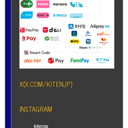
X(X.COM/KITENJP)
INSTAGRAM
kitenjp