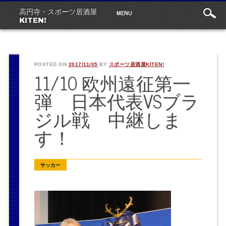
Main
Skip
MENU
高円寺・スポーツ居酒屋
to
menu
KITEN!
content
POSTED ON
2017/11/05
BY
スポーツ居酒屋KITEN!
11/10 欧州遠征第一
弾 日本代表VSブラ
ジル戦 中継しま
す！
サッカー