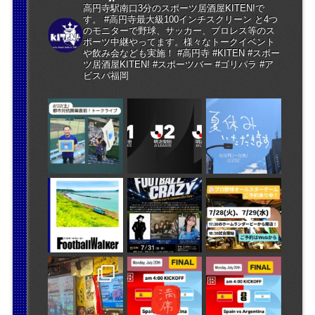
高円寺駅南口3分のスポーツ居酒屋KITEN!で
す。 #高円寺最大級100インチスクリーン と4つ
のモニターで野球、サッカー、プロレス等のス
ポーツ中継やってます。様々なトークイベント
や飲み会なども実施！ #高円寺 #KITEN #スポー
ツ居酒屋KITEN! #スポーツバー #ゴリパラ #ア
ビスパ福岡