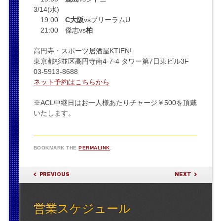
3/14(水)
19:00
C大阪
vsブリーラムU
21:00 傑志vs
柏
高円寺・スポーツ居酒屋KTIEN!
東京都杉並区高円寺南4-7-4 タワー第7日東ビル3F
03-5913-8688
ネット予約はこちらから
※ACL中継日はお一人様あたりチャージ￥500を頂戴
いたします。
BOOKMARK THE
PERMALINK
.
POST NAVIGATION
PREVIOUS
NEXT
営業スケジュール