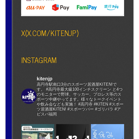
X(X.COM/KITENJP)
INSTAGRAM
kitenjp
高円寺駅南口3分のスポーツ居酒屋KITEN!で
す。 #高円寺最大級100インチスクリーン と4つ
のモニターで野球、サッカー、プロレス等のス
ポーツ中継やってます。様々なトークイベント
や飲み会なども実施！ #高円寺 #KITEN #スポー
ツ居酒屋KITEN! #スポーツバー #ゴリパラ #ア
ビスパ福岡