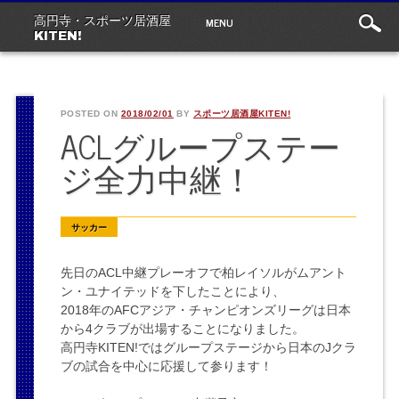
Main
Skip
MENU
高円寺・スポーツ居酒屋
to
menu
KITEN!
content
POSTED ON
2018/02/01
BY
スポーツ居酒屋KITEN!
ACLグループステー
ジ全力中継！
サッカー
先日のACL中継プレーオフで柏レイソルがムアント
ン・ユナイテッドを下したことにより、
2018年のAFCアジア・チャンピオンズリーグは日本
から4クラブが出場することになりました。
高円寺KITEN!ではグループステージから日本のJクラ
ブの試合を中心に応援して参ります！