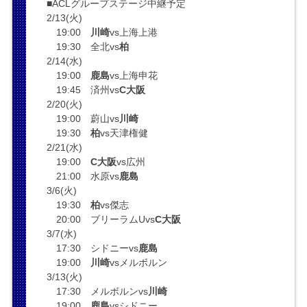
■ACLグループステージ中継予定
2/13(火)
19:00
川崎
vs上海上港
19:30 全北vs
柏
2/14(水)
19:00
鹿島
vs上海申花
19:45 済州vs
C大阪
2/20(火)
19:00 蔚山vs
川崎
19:30
柏
vs天津権健
2/21(水)
19:00
C大阪
vs広州
21:00 水原vs
鹿島
3/6(火)
19:30
柏
vs傑志
20:00 ブリーラムUvs
C大阪
3/7(水)
17:30 シドニーvs
鹿島
19:00
川崎
vsメルボルン
3/13(火)
17:30 メルボルンvs
川崎
19:00
鹿島
vsシドニー