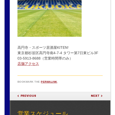
高円寺・スポーツ居酒屋KITEN!
東京都杉並区高円寺南4-7-4 タワー第7日東ビル3F
03-5913-8688（営業時間帯のみ）
店舗アクセス
BOOKMARK THE
PERMALINK
.
POST NAVIGATION
PREVIOUS
NEXT
営業スケジュール