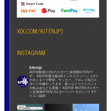
X(X.COM/KITENJP)
INSTAGRAM
kitenjp
高円寺駅南口3分のスポーツ居酒屋KITEN!で
す。 #高円寺最大級100インチスクリーン と4つ
のモニターで野球、サッカー、プロレス等のス
ポーツ中継やってます。様々なトークイベント
や飲み会なども実施！ #高円寺 #KITEN #スポー
ツ居酒屋KITEN! #スポーツバー #ゴリパラ #ア
ビスパ福岡