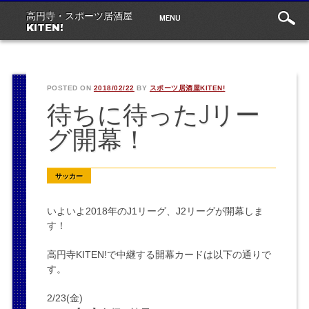
Main
Skip
MENU
高円寺・スポーツ居酒屋
to
menu
KITEN!
content
POSTED ON
2018/02/22
BY
スポーツ居酒屋KITEN!
待ちに待ったJリー
グ開幕！
サッカー
いよいよ2018年のJ1リーグ、J2リーグが開幕しま
す！
高円寺KITEN!で中継する開幕カードは以下の通りで
す。
2/23(金)