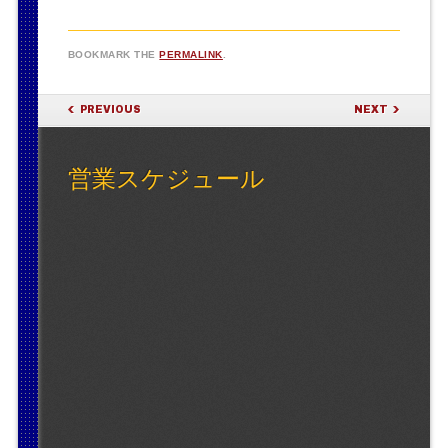
BOOKMARK THE
PERMALINK
.
POST NAVIGATION
PREVIOUS
NEXT
営業スケジュール