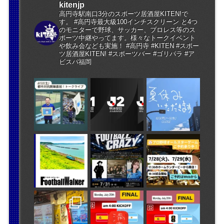
kitenjp
高円寺駅南口3分のスポーツ居酒屋KITEN!で
す。 #高円寺最大級100インチスクリーン と4つ
のモニターで野球、サッカー、プロレス等のス
ポーツ中継やってます。様々なトークイベント
や飲み会なども実施！ #高円寺 #KITEN #スポー
ツ居酒屋KITEN! #スポーツバー #ゴリパラ #ア
ビスパ福岡