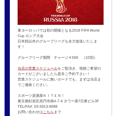
東ヨーロッパでは初の開催となる2018 FIFA World
Cup ロシア大会
日本戦以外のグループリーグも全力放送いたしま
す！
グループリーグ期間 チャージ￥500 （1D別）
当店の営業スケジュール
をご覧頂き、視聴ご希望の
カードがございましたら是非ご予約下さい！
営業スケジュールに無いカードでも、まずは当店ま
でご連絡ください。
スポーツ居酒屋ＫＩＴＥＮ！
東京都杉並区高円寺南4-7-4 タワー第7日東ビル3F
TEL/FAX: 03-5913-8688
お問い合わせは
こちら
まで