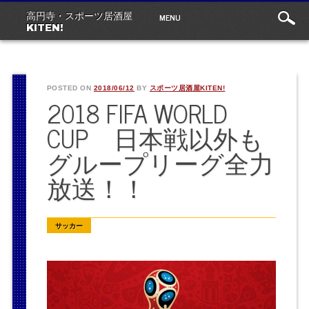
Main
Skip
MENU
高円寺・スポーツ居酒屋
to
menu
KITEN!
content
POSTED ON
2018/06/12
BY
スポーツ居酒屋KITEN!
2018 FIFA WORLD
CUP 日本戦以外も
グループリーグ全力
放送！！
サッカー