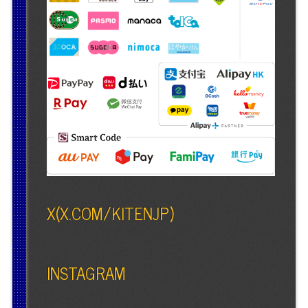
X(X.COM/KITENJP)
INSTAGRAM