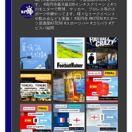
す。 #高円寺最大級100インチスクリーン と4つ
のモニターで野球、サッカー、プロレス等のス
ポーツ中継やってます。様々なトークイベント
や飲み会なども実施！ #高円寺 #KITEN #スポー
ツ居酒屋KITEN! #スポーツバー #ゴリパラ #ア
ビスパ福岡