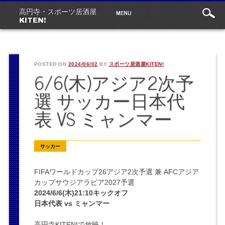
Main
Skip
MENU
高円寺・スポーツ居酒屋
to
menu
KITEN!
content
POSTED ON
2024/06/02
BY
スポーツ居酒屋KITEN!
6/6(木)アジア2次予
選 サッカー日本代
表 VS ミャンマー
サッカー
FIFAワールドカップ26アジア2次予選 兼 AFCアジア
カップサウジアラビア2027予選
2024/6/6(木)21:10キックオフ
日本代表 vs ミャンマー
高円寺KITEN!で放映！