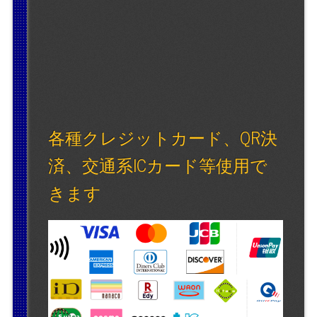
各種クレジットカード、QR決
済、交通系ICカード等使用で
きます