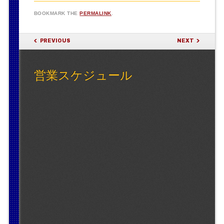
BOOKMARK THE
PERMALINK
.
POST NAVIGATION
PREVIOUS
NEXT
営業スケジュール