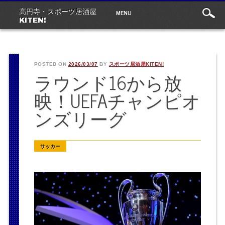
Main
Skip
MENU
高円寺・スポーツ居酒屋
to
menu
KITEN!
content
POSTED ON
2026/03/07
BY
スポーツ居酒屋KITEN!
ラウンド16から放
映！UEFAチャンピオ
ンズリーグ
サッカー