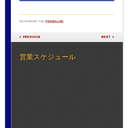
BOOKMARK THE
PERMALINK
.
POST NAVIGATION
PREVIOUS
NEXT
営業スケジュール