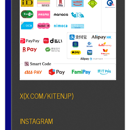
X(X.COM/KITENJP)
INSTAGRAM