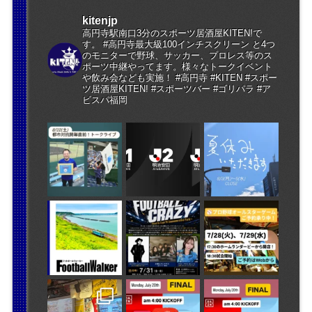
kitenjp
高円寺駅南口3分のスポーツ居酒屋KITEN!で
す。 #高円寺最大級100インチスクリーン と4つ
のモニターで野球、サッカー、プロレス等のス
ポーツ中継やってます。様々なトークイベント
や飲み会なども実施！ #高円寺 #KITEN #スポー
ツ居酒屋KITEN! #スポーツバー #ゴリパラ #ア
ビスパ福岡