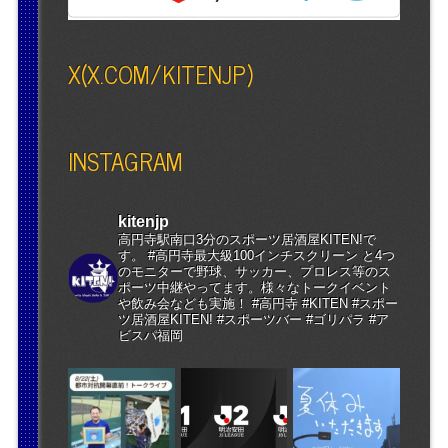
X(X.COM/KITENJP)
INSTAGRAM
kitenjp
高円寺駅南口3分のスポーツ居酒屋KITEN!で
す。 #高円寺最大級100インチスクリーン と4つ
のモニターで野球、サッカー、プロレス等のス
ポーツ中継やってます。様々なトークイベント
や飲み会なども実施！ #高円寺 #KITEN #スポー
ツ居酒屋KITEN! #スポーツバー #ゴリパラ #ア
ビスパ福岡