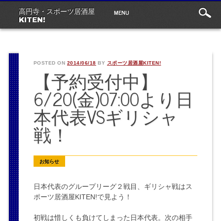
Main
Skip
MENU
高円寺・スポーツ居酒屋
to
menu
KITEN!
content
POSTED ON
2014/06/18
BY
スポーツ居酒屋KITEN!
【予約受付中】
6/20(金)07:00より日
本代表VSギリシャ
戦！
お知らせ
日本代表のグループリーグ２戦目、ギリシャ戦はス
ポーツ居酒屋KITEN!で見よう！
初戦は惜しくも負けてしまった日本代表。次の相手