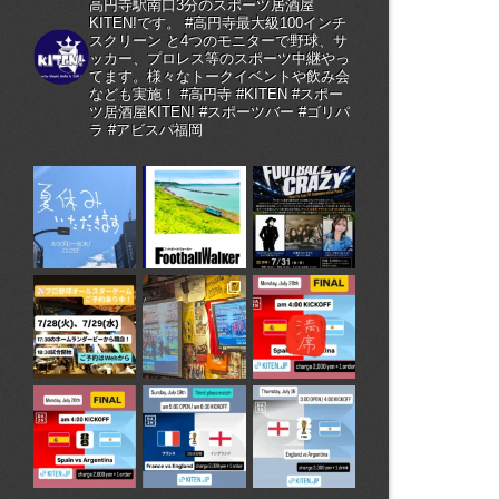
高円寺駅南口3分のスポーツ居酒屋
KITEN!です。 #高円寺最大級100インチ
スクリーン と4つのモニターで野球、サ
ッカー、プロレス等のスポーツ中継やっ
てます。様々なトークイベントや飲み会
なども実施！ #高円寺 #KITEN #スポー
ツ居酒屋KITEN! #スポーツバー #ゴリパ
ラ #アビスパ福岡