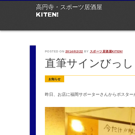
M
Ski
高円寺・スポーツ居酒屋
to
KITEN!
con
POSTED ON
2014/02/22
BY
スポーツ居酒屋KITEN!
直筆サインびっし
お知らせ
昨日、お店に福岡サポーターさんからポスター