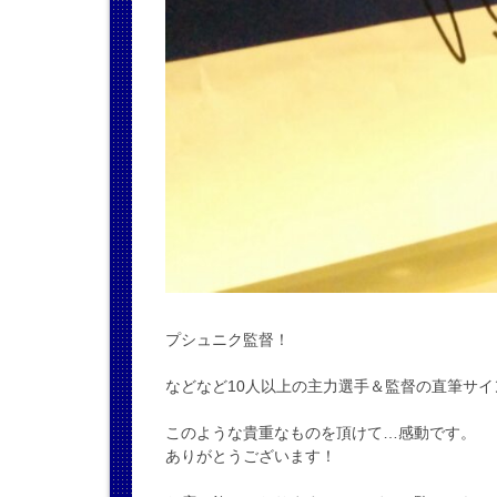
プシュニク監督！
などなど10人以上の主力選手＆監督の直筆サ
このような貴重なものを頂けて…感動です。
ありがとうございます！