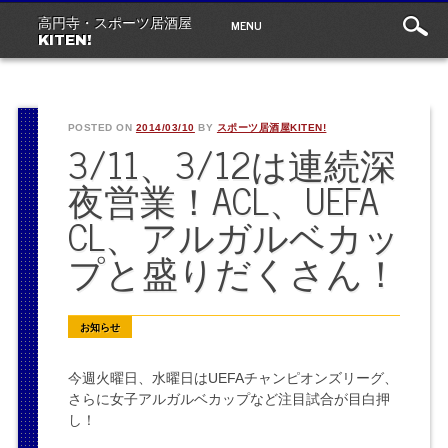
Main
Skip
MENU
高円寺・スポーツ居酒屋
to
menu
KITEN!
content
POSTED ON
2014/03/10
BY
スポーツ居酒屋KITEN!
3/11、3/12は連続深
夜営業！ACL、UEFA
CL、アルガルベカッ
プと盛りだくさん！
お知らせ
今週火曜日、水曜日はUEFAチャンピオンズリーグ、
さらに女子アルガルベカップなど注目試合が目白押
し！