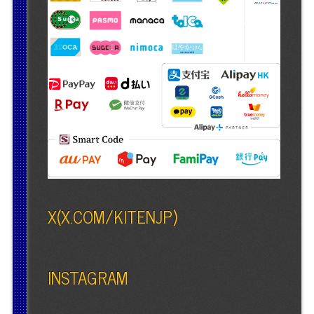
X(X.COM/KITENJP)
INSTAGRAM