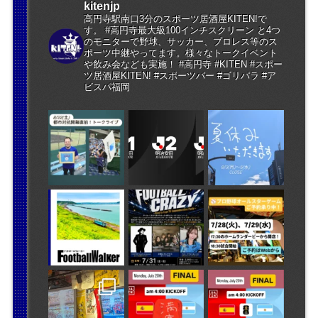
kitenjp
高円寺駅南口3分のスポーツ居酒屋KITEN!で
す。 #高円寺最大級100インチスクリーン と4つ
のモニターで野球、サッカー、プロレス等のス
ポーツ中継やってます。様々なトークイベント
や飲み会なども実施！ #高円寺 #KITEN #スポー
ツ居酒屋KITEN! #スポーツバー #ゴリパラ #ア
ビスパ福岡