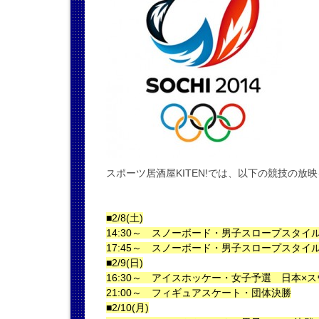
スポーツ居酒屋KITEN!では、以下の競技の放
■2/8(土)
14:30～ スノーボード・男子スロープスタイ
17:45～ スノーボード・男子スロープスタイ
■2/9(日)
16:30～ アイスホッケー・女子予選 日本×
21:00～ フィギュアスケート・団体決勝
■2/10(月)