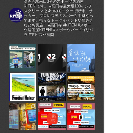
高円寺駅南口3分のスポーツ居酒屋
KITEN!です。 #高円寺最大級100インチ
スクリーン と4つのモニターで野球、サ
ッカー、プロレス等のスポーツ中継やっ
てます。様々なトークイベントや飲み会
なども実施！ #高円寺 #KITEN #スポー
ツ居酒屋KITEN! #スポーツバー #ゴリパ
ラ #アビスパ福岡