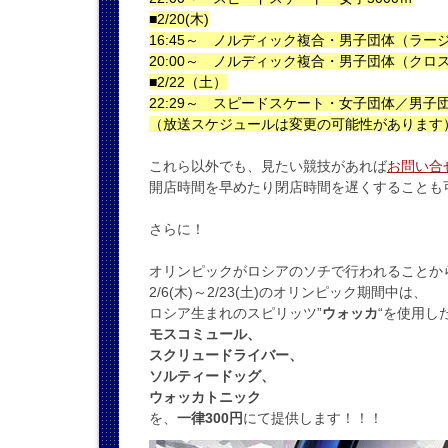
■2/20(木)
16:45～ ノルディック複合・男子団体（ラー
20:00～ ノルディック複合・男子団体（クロ
■2/22（土）
22:29～ スピードスケート・女子団体／男子
（放送スケジュールは変更の可能性があります
これら以外でも、見たい競技があれば
お問い合
開店時間を早めたり閉店時間を遅くすることも
さらに！
オリンピックがロシアのソチで行われることか
2/6(木)～2/23(土)のオリンピック期間中は、
ロシア生まれのスピリッツ”
ウォッカ
“を使用し
モスコミュール、
スクリュードライバー、
ソルティードッグ、
ウォッカトニック
を、
一律300円
にて提供します！！！