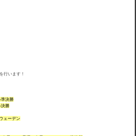
映を行います！
ル準決勝
ル決勝
スウェーデン