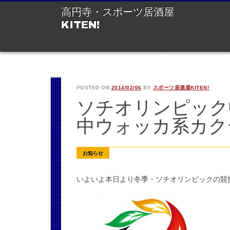
M
Ski
高円寺・スポーツ居酒屋
to
KITEN!
con
POSTED ON
2014/02/06
BY
スポーツ居酒屋KITEN!
ソチオリンピック
中ウォッカ系カク
お知らせ
いよいよ本日より冬季・ソチオリンピックの競