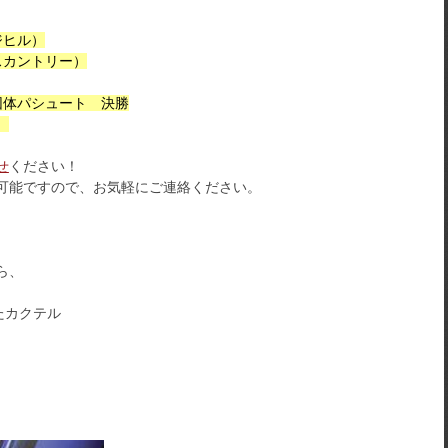
ジヒル）
スカントリー）
団体パシュート 決勝
）
せ
ください！
可能ですので、お気軽にご連絡ください。
ら、
たカクテル