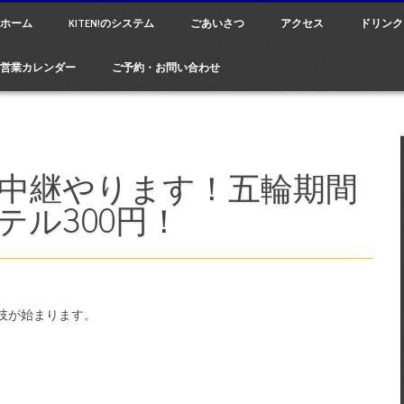
ain menu
p
ホーム
KITEN!のシステム
ごあいさつ
アクセス
ドリンク
tent
営業カレンダー
ご予約・お問い合わせ
中継やります！五輪期間
テル300円！
技が始まります。