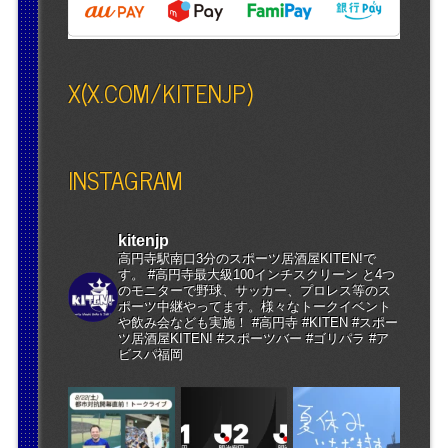
X(X.COM/KITENJP)
INSTAGRAM
kitenjp
高円寺駅南口3分のスポーツ居酒屋KITEN!で
す。 #高円寺最大級100インチスクリーン と4つ
のモニターで野球、サッカー、プロレス等のス
ポーツ中継やってます。様々なトークイベント
や飲み会なども実施！ #高円寺 #KITEN #スポー
ツ居酒屋KITEN! #スポーツバー #ゴリパラ #ア
ビスパ福岡