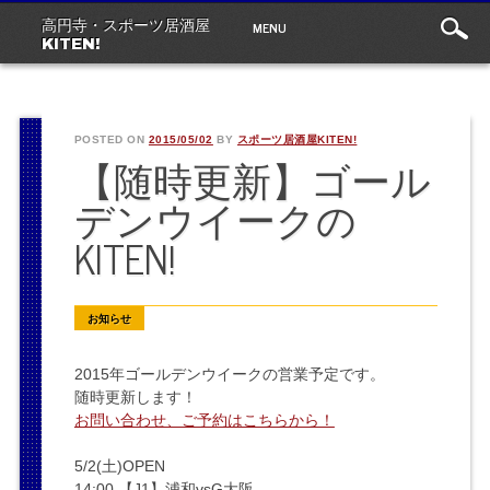
Main
Skip
MENU
高円寺・スポーツ居酒屋
to
menu
KITEN!
content
POSTED ON
2015/05/02
BY
スポーツ居酒屋KITEN!
【随時更新】ゴール
デンウイークの
KITEN!
お知らせ
2015年ゴールデンウイークの営業予定です。
随時更新します！
お問い合わせ、ご予約はこちらから！
5/2(土)OPEN
14:00 【J1】浦和vsG大阪