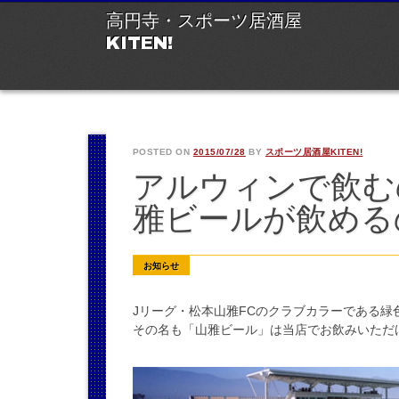
M
Ski
高円寺・スポーツ居酒屋
to
KITEN!
con
POSTED ON
2015/07/28
BY
スポーツ居酒屋KITEN!
アルウィンで飲む
雅ビールが飲めるの
お知らせ
Jリーグ・松本山雅FCのクラブカラーである緑
その名も「山雅ビール」は当店でお飲みいただ