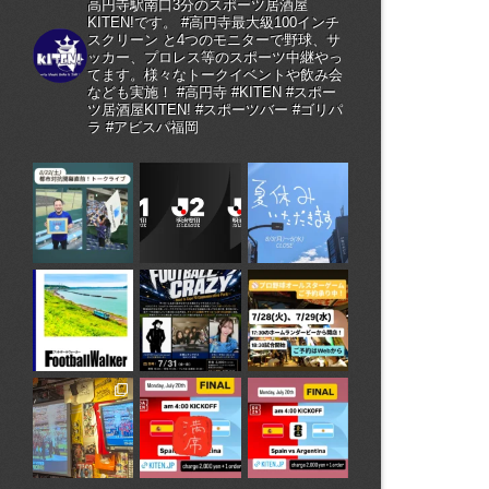
高円寺駅南口3分のスポーツ居酒屋
KITEN!です。 #高円寺最大級100インチ
スクリーン と4つのモニターで野球、サ
ッカー、プロレス等のスポーツ中継やっ
てます。様々なトークイベントや飲み会
なども実施！ #高円寺 #KITEN #スポー
ツ居酒屋KITEN! #スポーツバー #ゴリパ
ラ #アビスパ福岡