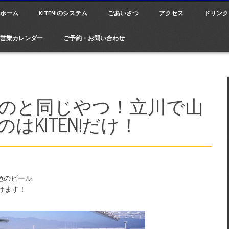
ain menu
p
ホーム
KITEN!のシステム
ごあいさつ
アクセス
ドリンク
tent
営業カレンダー
ご予約・お問い合わせ
のと同じやつ！立川で山
はKITEN!だけ！
色のビール
けます！