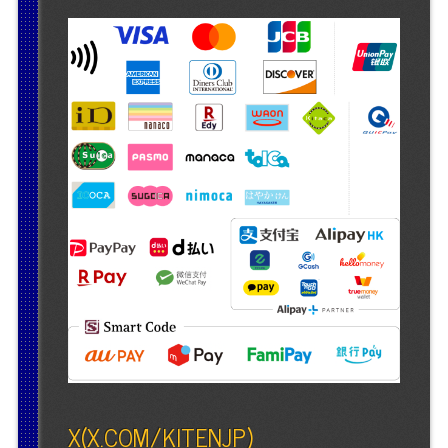
X(X.COM/KITENJP)