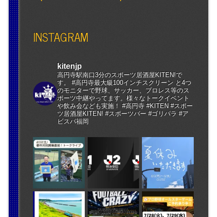
INSTAGRAM
kitenjp
高円寺駅南口3分のスポーツ居酒屋KITEN!で
す。 #高円寺最大級100インチスクリーン と4つ
のモニターで野球、サッカー、プロレス等のス
ポーツ中継やってます。様々なトークイベント
や飲み会なども実施！ #高円寺 #KITEN #スポー
ツ居酒屋KITEN! #スポーツバー #ゴリパラ #ア
ビスパ福岡