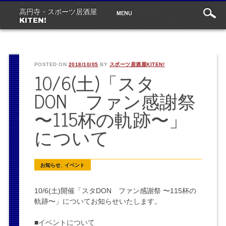
Main
Skip
MENU
高円寺・スポーツ居酒屋
to
menu
KITEN!
content
POSTED ON
2018/10/05
BY
スポーツ居酒屋KITEN!
10/6(土)「スタ
DON ファン感謝祭
〜115杯の軌跡〜」
について
,
お知らせ
イベント
10/6(土)開催「スタDON ファン感謝祭 〜115杯の
軌跡〜」についてお知らせいたします。
■イベントについて