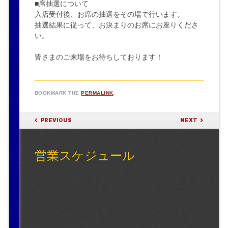
■席抽選について
入店受付後、お席の抽選をその場で行います。
抽選結果に従って、お決まりのお席にお座りくださ
い。
皆さまのご来場をお待ちしております！
BOOKMARK THE
PERMALINK
.
POST NAVIGATION
PREVIOUS
NEXT
営業スケジュール