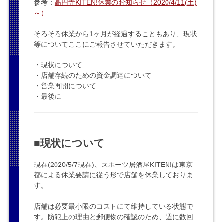
参考：
高円寺KITEN!休業のお知らせ（2020/4/11(土)
～）
そろそろ休業から1ヶ月が経過することもあり、現状
等についてここにご報告させていただきます。
・現状について
・店舗存続のための資金調達について
・営業再開について
・最後に
■現状について
現在(2020/5/7現在)、スポーツ居酒屋KITEN!は東京
都による休業要請に従う形で店舗を休業しておりま
す。
店舗は必要最小限のコストにて維持している状態で
す。防犯上の理由と郵便物の確認のため、週に数回