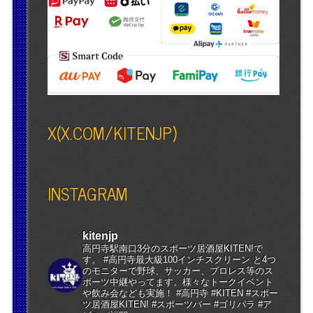
X(X.COM/KITENJP)
INSTAGRAM
kitenjp
高円寺駅南口3分のスポーツ居酒屋KITEN!で
す。 #高円寺最大級100インチスクリーン と4つ
のモニターで野球、サッカー、プロレス等のス
ポーツ中継やってます。様々なトークイベント
や飲み会なども実施！ #高円寺 #KITEN #スポー
ツ居酒屋KITEN! #スポーツバー #ゴリパラ #ア