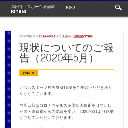
Main
Skip
MENU
高円寺・スポーツ居酒屋
to
menu
KITEN!
content
POSTED ON
2020/05/07
BY
スポーツ居酒屋KITEN!
現状についてのご報
告（2020年5月）
お知らせ
いつもスポーツ居酒屋KITEN!をご愛顧いただきあり
がとうございます。
当店は新型コロナウイルス感染拡大阻止を目的とし
た国・東京都からの要請を受け、2020/4/11より休業
とさせていただいております。