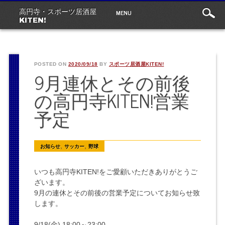
Main
Skip
MENU
高円寺・スポーツ居酒屋
to
menu
KITEN!
content
POSTED ON
2020/09/18
BY
スポーツ居酒屋KITEN!
9月連休とその前後
の高円寺KITEN!営業
予定
,
,
お知らせ
サッカー
野球
いつも高円寺KITEN!をご愛顧いただきありがとうご
ざいます。
9月の連休とその前後の営業予定についてお知らせ致
します。
9/18(金) 18:00～23:00