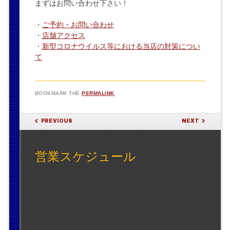
まずはお問い合わせ下さい！
・
ご予約・お問い合わせ
・
店舗アクセス
・
新型コロナウイルス等における当店の対策につい
て
BOOKMARK THE
PERMALINK
.
POST NAVIGATION
PREVIOUS
NEXT
営業スケジュール