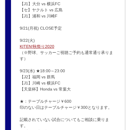
【J1】大分 vs 横浜FC
【セ】ヤクルト vs 広島
【J1】浦和 vs 川崎F
9/21(月祝) CLOSE予定
9/22(火)
KITEN!秋祭り2020
（※野球、サッカーご視聴ご予約も通常通り承りま
す）
9/23(水) ★18:00～23:00
【J2】福岡 vs 群馬
【J1】川崎 vs 横浜FC
【天皇杯】Honda vs 常葉大
★：テーブルチャージ￥600
印のない日はテーブルチャージ￥300となります。
記載されていない試合についてもご相談に乗りま
す。