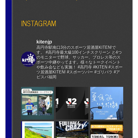
INSTAGRAM
kitenjp
高円寺駅南口3分のスポーツ居酒屋KITEN!で
す。 #高円寺最大級100インチスクリーン と4つ
のモニターで野球、サッカー、プロレス等のス
ポーツ中継やってます。様々なトークイベント
や飲み会なども実施！ #高円寺 #KITEN #スポー
ツ居酒屋KITEN! #スポーツバー #ゴリパラ #ア
ビスパ福岡