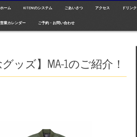
ain menu
p
ホーム
KITEN!のシステム
ごあいさつ
アクセス
ドリンク
tent
営業カレンダー
ご予約・お問い合わせ
記念グッズ】MA-1のご紹介！