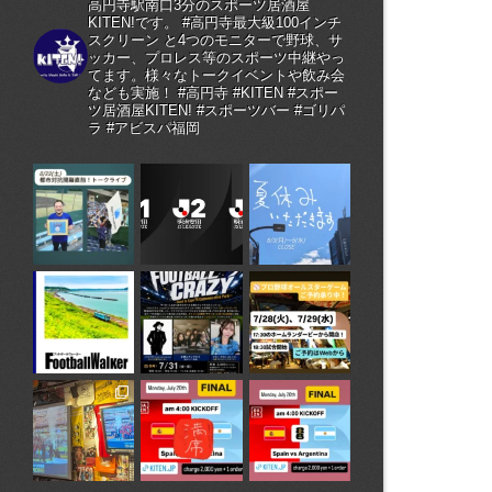
高円寺駅南口3分のスポーツ居酒屋
KITEN!です。 #高円寺最大級100インチ
スクリーン と4つのモニターで野球、サ
ッカー、プロレス等のスポーツ中継やっ
てます。様々なトークイベントや飲み会
なども実施！ #高円寺 #KITEN #スポー
ツ居酒屋KITEN! #スポーツバー #ゴリパ
ラ #アビスパ福岡