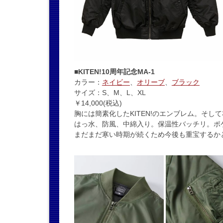
■KITEN!10周年記念MA-1
カラー：
ネイビー
、
オリーブ
、
ブラック
サイズ：S、M、L、XL
￥14,000(税込)
胸には簡素化したKITEN!のエンブレム。そし
はっ水、防風、中綿入り。保温性バッチリ。ポ
まだまだ寒い時期が続くため今後も重宝するか